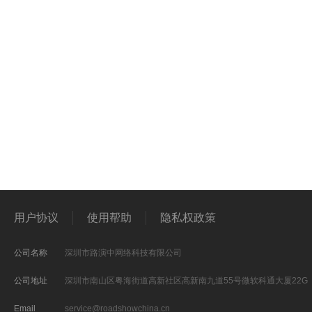
用户协议
使用帮助
隐私权政策
公司名称
深圳市路演中网络科技有限公司
公司地址
深圳市南山区粤海街道高新社区高新南九道55号微软科通大厦22G
Email
service@roadshowchina.cn